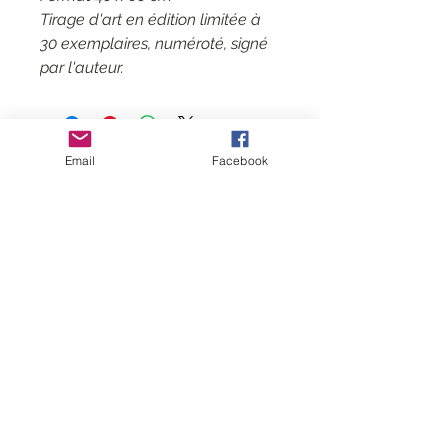
Tirage d'art en édition limitée à
30 exemplaires, numéroté, signé
par l'auteur.
Email
Facebook
Kontakt
CGV
Mentions légales
Folgen Sie mir
Abonnieren
Sie meine Mailingliste