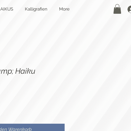
AIKUS
Kalligrafien
More
amp; Haiku
 den Warenkorb