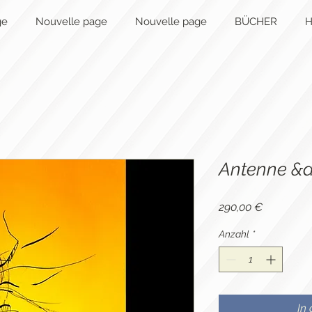
ge
Nouvelle page
Nouvelle page
BÜCHER
H
Antenne &
Preis
290,00 €
Anzahl
*
In