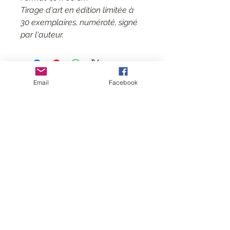
Tirage d'art en édition limitée à
30 exemplaires, numéroté, signé
par l'auteur.
Email
Facebook
Kontakt
CGV
Mentions légales
Folgen Sie mir
Abonnieren
Sie meine Mailingliste