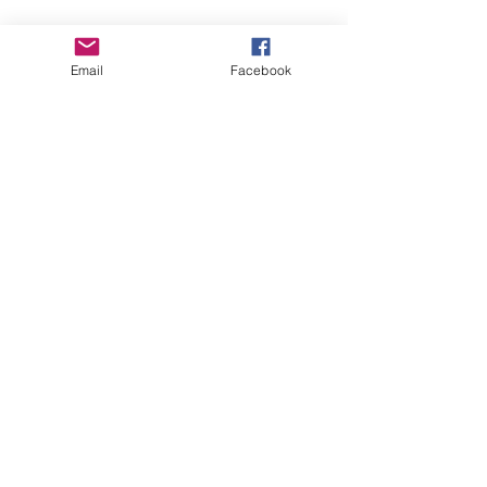
Kontakt
Email
Facebook
CGV
Mentions légales
Folgen Sie mir
Abonnieren
Sie meine Mailingliste
Wieder beitreten
Marie Gagnon © 2020