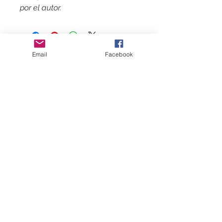
por el autor.
Email
Facebook
Contactar
CGV
Mentions légales
Sígame
Suscríbete
a
mi lista de correo
Reunirse con