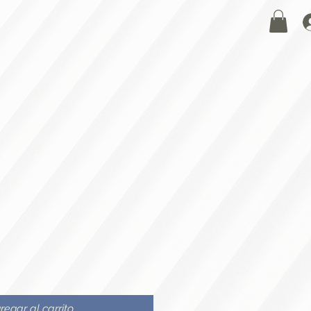
KUS
CALIGRAFÍAS
More
regar al carrito