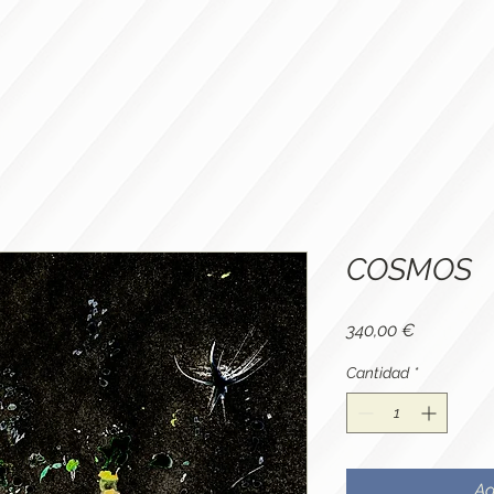
Nouvelle page
Nouvelle page
LIBROS
HAI
COSMOS
Precio
340,00 €
Cantidad
*
Ag