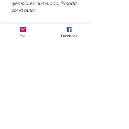
ejemplares, numerada, firmada
por el autor.
Email
Facebook
Contactar
CGV
Mentions légales
Sígame
Suscríbete
a
mi lista de correo
Reunirse con