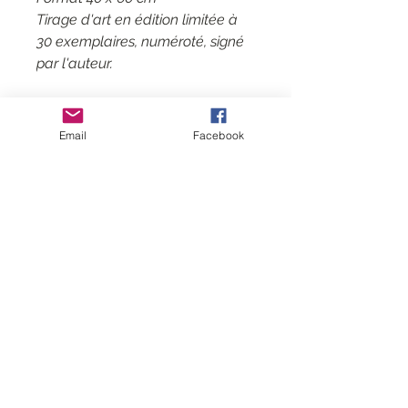
Tirage d'art en édition limitée à
30 exemplaires, numéroté, signé
par l'auteur.
Email
Facebook
Contactar
CGV
Mentions légales
Sígame
Suscríbete
a
mi lista de correo
Reunirse con