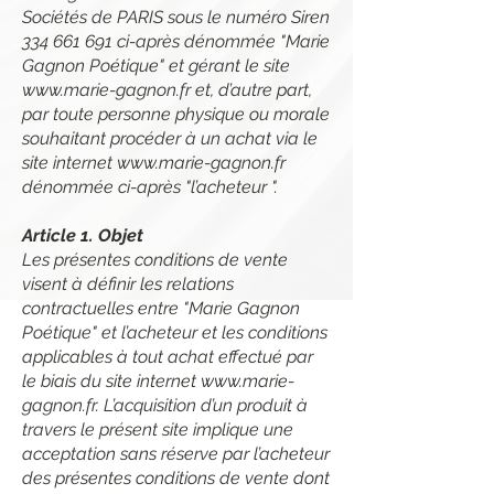
Sociétés de PARIS sous le numéro Siren
334 661 691
ci-après dénommée "Marie
Gagnon Poétique" et gérant le site
www.marie-gagnon.fr
et, d’autre part,
par toute personne physique ou morale
souhaitant procéder à un achat via le
site internet
www.marie-gagnon.fr
dénommée ci-après "l’acheteur ".
Article 1. Objet
Les présentes conditions de vente
visent à définir les relations
contractuelles entre "Marie Gagnon
Poétique" et l’acheteur et les conditions
applicables à tout achat effectué par
le biais du site internet
www.marie-
gagnon.fr
. L’acquisition d’un produit à
travers le présent site implique une
acceptation sans réserve par l’acheteur
des présentes conditions de vente dont