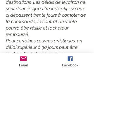
destinations. Les délais de livraison ne
sont donnés qu’à titre indicatif ; si ceux-
ci dépassent trente jours à compter de
la commande, le contrat de vente
pourra être résilié et l’acheteur
remboursé.
Pour certaines œuvres artistiques, un
délai supérieur à 30 jours peut être
notifié à l’acheteur lors de sa
commande qu’il peut accepter ou
Email
Facebook
refuser. "Marie Gagnon Poétique"
pourra fournir par courriel à l’acheteur
le numéro de suivi de son colis.
L’acheteur est livré à son domicile par
son facteur. En cas d’absence de
l’acheteur, il recevra un avis de
passage de son facteur ou de son
livreur, ce qui lui permet de retirer les
produits commandés au bureau de
Poste le plus proche, pendant un délai
indiqué par les services postaux. Les