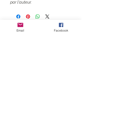
par l'auteur.
Contact
Email
Facebook
CGV
Mentions légales
Suivez-moi
Inscrivez-vous
à
ma liste de
diffusion
Rejoindre