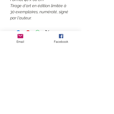
Tirage d'art en édition limitée à
30 exemplaires, numéroté, signé
par l'auteur.
Email
Facebook
Contact
CGV
Mentions légales
Suivez-moi
Inscrivez-vous
à
ma liste de
diffusion