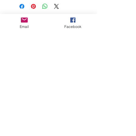
Contact
Email
Facebook
CGV
Mentions légales
Suivez-moi
Inscrivez-vous
à
ma liste de
diffusion
Rejoindre