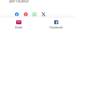
par l'auteur.
Contact
Email
Facebook
CGV
Mentions légales
Suivez-moi
Inscrivez-vous
à
ma liste de
diffusion
Rejoindre