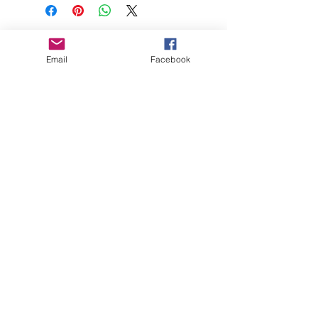
Contact
Email
Facebook
CGV
Mentions légales
Suivez-moi
Inscrivez-vous
à
ma liste de
diffusion
Rejoindre