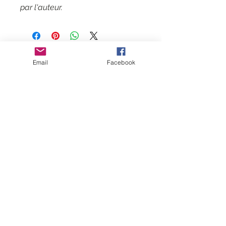
par l'auteur.
Contact
Email
Facebook
CGV
Mentions légales
Suivez-moi
Inscrivez-vous
à
ma liste de
diffusion
Rejoindre