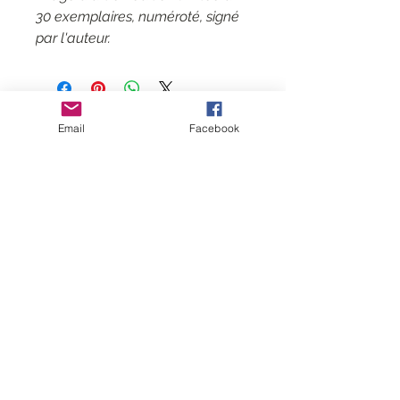
30 exemplaires, numéroté, signé
par l'auteur.
Contact
Email
Facebook
CGV
Mentions légales
Suivez-moi
Inscrivez-vous
à
ma liste de
diffusion
Rejoindre