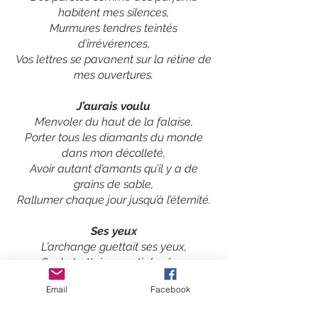
habitent mes silences,
Murmures tendres teintés
d’irrévérences,
Vos lettres se pavanent sur la rétine de
mes ouvertures.
J’aurais voulu
M’envoler du haut de la falaise,
Porter tous les diamants du monde
dans mon décolleté,
Avoir autant d’amants qu’il y a de
grains de sable,
Rallumer chaque jour jusqu’à l’éternité.
Ses yeux
L’archange guettait ses yeux,
Sur le trottoir repenti du rêve,
Teintés d’éclats de rire,
Email
Facebook
A faire tourner les vents.