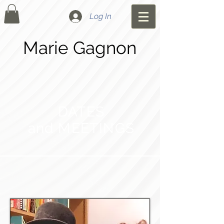
Log In
Marie Gagnon
DATES
and MEETINGS