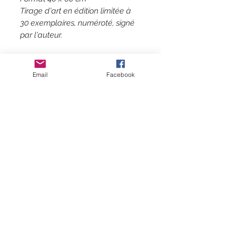
Tirage d'art en édition limitée à
30 exemplaires, numéroté, signé
par l'auteur.
Email
Facebook
Contact
CGV
Mentions légales
Follow me
Subscribe
to
my mailing list
Rejoin