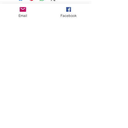
Contact
Email
Facebook
CGV
Mentions légales
Follow me
Subscribe
to
my mailing list
Rejoin
Marie Gagnon © 2020